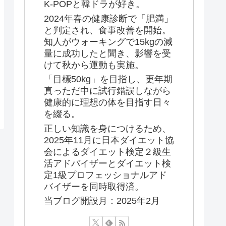
K-POPと韓ドラが好き。
2024年春の健康診断で「肥満」
と判定され、食事改善を開始。
知人がウォーキングで15kgの減
量に成功したと聞き、影響を受
けて秋から運動も実施。
「目標50kg」を目指し、更年期
真っただ中に試行錯誤しながら
健康的に理想の体を目指す日々
を綴る。
正しい知識を身につけるため、
2025年11月に日本ダイエット協
会によるダイエット検定２級生
活アドバイザーとダイエット検
定1級プロフェッショナルアド
バイザーを同時取得済。
当ブログ開設月：2025年2月