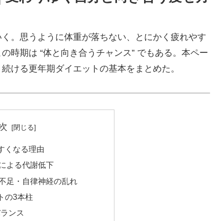
いく。思うように体重が落ちない、とにかく疲れやす
時期は “体と向き合うチャンス” でもある。本ペー
く続ける更年期ダイエットの基本をまとめた。
次
やすくなる理由
による代謝低下
不足・自律神経の乱れ
ットの3本柱
バランス