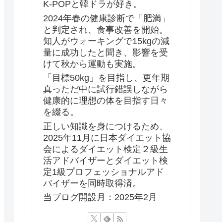
K-POPと韓ドラが好き。
2024年春の健康診断で「肥満」
と判定され、食事改善を開始。
知人がウォーキングで15kgの減
量に成功したと聞き、影響を受
けて秋から運動も実施。
「目標50kg」を目指し、更年期
真っただ中に試行錯誤しながら
健康的に理想の体を目指す日々
を綴る。
正しい知識を身につけるため、
2025年11月に日本ダイエット協
会によるダイエット検定２級生
活アドバイザーとダイエット検
定1級プロフェッショナルアド
バイザーを同時取得済。
当ブログ開設月：2025年2月