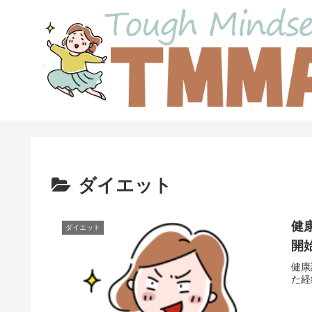
ダイエット
健
ダイエット
開
健康
た経