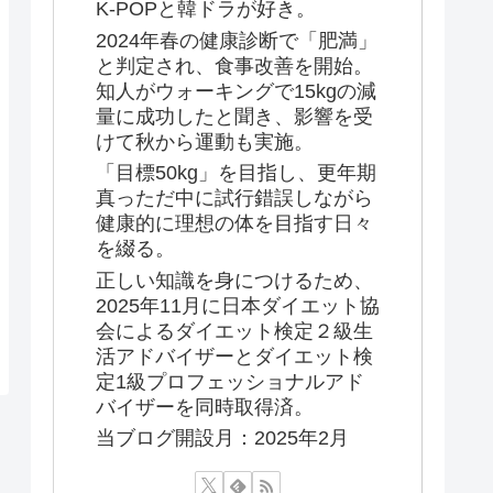
K-POPと韓ドラが好き。
2024年春の健康診断で「肥満」
と判定され、食事改善を開始。
知人がウォーキングで15kgの減
量に成功したと聞き、影響を受
けて秋から運動も実施。
「目標50kg」を目指し、更年期
真っただ中に試行錯誤しながら
健康的に理想の体を目指す日々
を綴る。
正しい知識を身につけるため、
2025年11月に日本ダイエット協
会によるダイエット検定２級生
活アドバイザーとダイエット検
定1級プロフェッショナルアド
バイザーを同時取得済。
当ブログ開設月：2025年2月