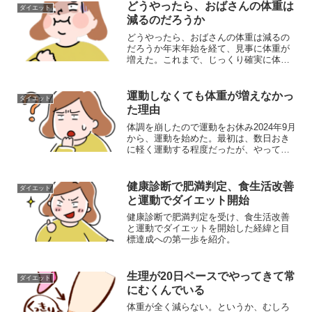
とを、体の変化を通して実感した。疲れ
どうやったら、おばさんの体重は
ダイエット
て寝てばかりだった私が...
減るのだろうか
どうやったら、おばさんの体重は減るの
だろうか年末年始を経て、見事に体重が
増えた。これまで、じっくり確実に体重
が減ってきたのに・・・。年末年始で増
えた約1～2キロが、どうしても減らな
い。今は57キロあたりをウロウロしてい
運動しなくても体重が増えなかっ
ダイエット
る。ふと過去を振り返っ...
た理由
体調を崩したので運動をお休み2024年9月
から、運動を始めた。最初は、数日おき
に軽く運動する程度だったが、やってみ
ると意外と楽しくなってきた。そこで、
12月には思い切ってスポーツジムに入会
し、ほぼ毎日のように通うようになっ
健康診断で肥満判定、食生活改善
ダイエット
た。ジムでは、筋ト...
と運動でダイエット開始
健康診断で肥満判定を受け、食生活改善
と運動でダイエットを開始した経緯と目
標達成への第一歩を紹介。
生理が20日ペースでやってきて常
ダイエット
にむくんでいる
体重が全く減らない。というか、むしろ