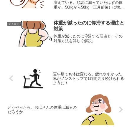
増えている。順調に減っていたはずの体
重が、56kgから58kg（正月前後）に増え
てしまいその後は58kgから59kgを行った
り来たりしている。食べているカロリー
＞消費カロリーなのだろう。でも、きっ
体重が減ったのに停滞する理由と
ダイエット
とそれだ...
対策
体重が減ったのに停滞する理由と、その
対策方法を詳しく解説。
更年期でも体は変わる。疲れやすかった
私がノンストップで1時間走り続けられる
ように！
どうやったら、おばさんの体重は減るの
だろうか