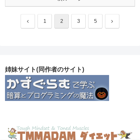
前
次
1
2
3
5
へ
へ
姉妹サイト(同作者のサイト)